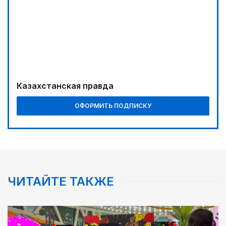
Буря на востоке
05:00
Вычислен последний фигурант «титанового»
дела
04:00
Ждем успеха в Туркестане
Казахстанская правда
05:30
ОФОРМИТЬ ПОДПИСКУ
Каникулы в седле
06:00
Золото, рожденное трудом
00:00
Пора получать из пшеницы не только муку...
ЧИТАЙТЕ ТАКЖЕ
08:18
Предвыборные теледебаты на Седьмом канале –
итоги онлайн-голосования