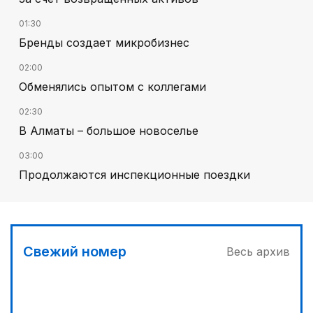
01:30
Бренды создает микробизнес
02:00
Обменялись опытом с коллегами
02:30
В Алматы – большое новоселье
03:00
Продолжаются инспекционные поездки
00:30
Господдержка доступна для всех
04:30
Свежий номер
Весь архив
Наш десант на Dota 2, Phygital Football и Phygital
Shooter
03:30