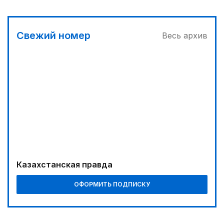
В Алматы – большое новоселье
03:00
Свежий номер
Весь архив
Продолжаются инспекционные поездки
03:30
Буря на востоке
02:00
Требования к профессионализму повышаются
04:00
Ждем успеха в Туркестане
04:30
Казахстанская правда
Наш десант на Dota 2, Phygital Football и Phygital
Shooter
ОФОРМИТЬ ПОДПИСКУ
05:00
Вычислен последний фигурант «титанового»
дела