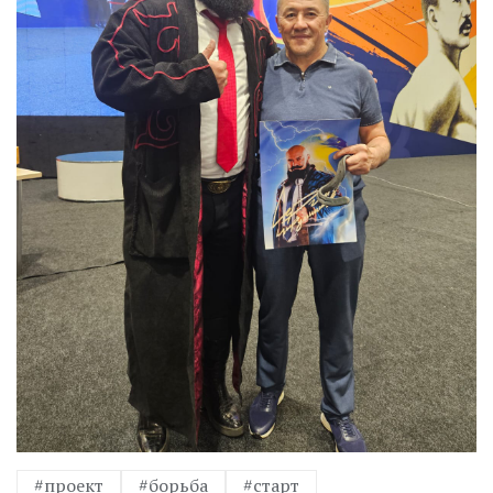
#проект
#борьба
#старт