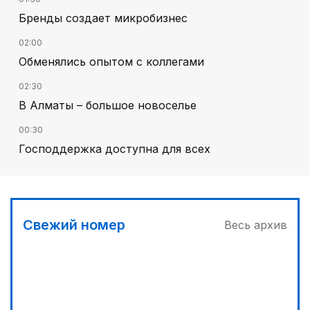
Бренды создает микробизнес
02:00
Обменялись опытом с коллегами
02:30
В Алматы – большое новоселье
00:30
Господдержка доступна для всех
03:30
Буря на востоке
03:00
Свежий номер
Весь архив
Продолжаются инспекционные поездки
05:00
Вычислен последний фигурант «титанового»
дела