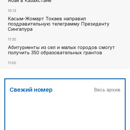
Абая в Казахстане
10:13
Касым-Жомарт Токаев направил
поздравительную телеграмму Президенту
Сингапура
11:30
Абитуриенты из сел и малых городов смогут
получить 350 образовательных грантов
11:00
«Алтай Өскемен» упустил победу над
«Кызылжаром» на последних минутах
12:05
Свежий номер
Весь архив
МЧС запустило новые станции мониторинга
селевой опасности под Алматы
12:45
Три лесных пожара потушили за сутки в
Казахстане