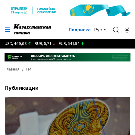
Подписка
Рус
USD, 469,93
RUB, 5,71
EUR, 541,64
Главная
Тэг
Публикации